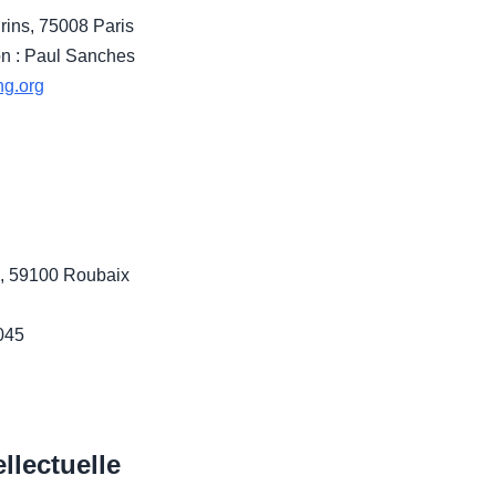
rins, 75008 Paris
ion : Paul Sanches
ng.org
n, 59100 Roubaix
045
ellectuelle