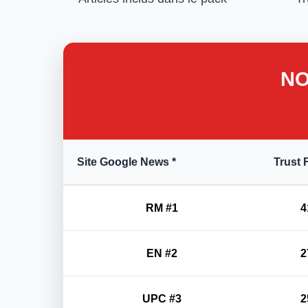
NO
Site Google News *
Trust 
RM #1
4
EN #2
2
UPC #3
2