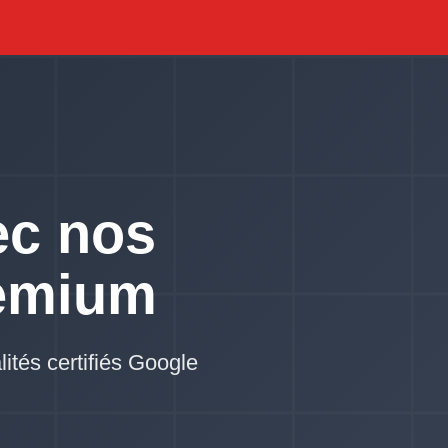
ec nos
emium
lités certifiés Google