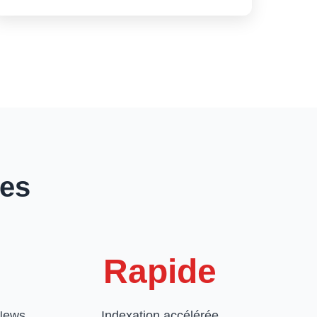
ues
Rapide
 News
Indexation accélérée