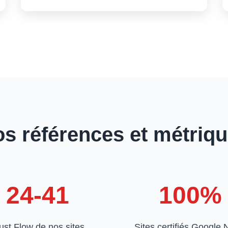
s références et métriq
24-41
100%
ust Flow de nos sites
Sites certifiés Google