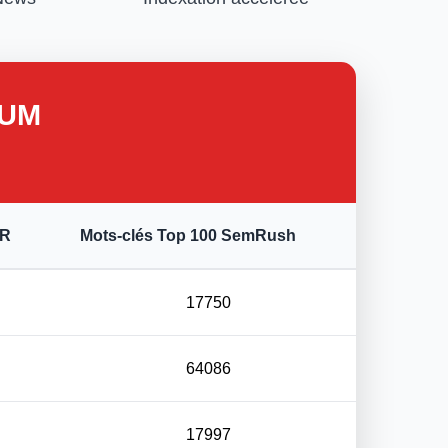
IUM
FR
Mots-clés Top 100 SemRush
17750
64086
17997