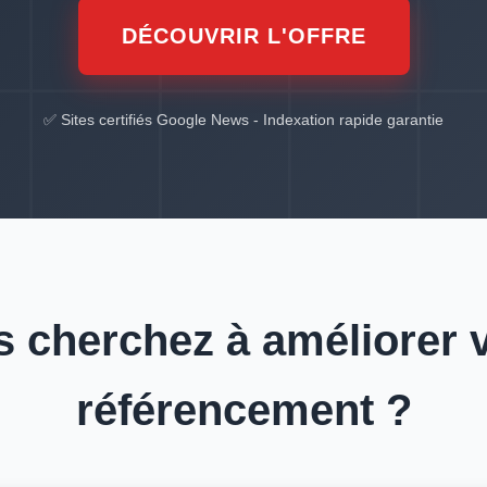
DÉCOUVRIR L'OFFRE
✅ Sites certifiés Google News - Indexation rapide garantie
 cherchez à améliorer 
référencement ?