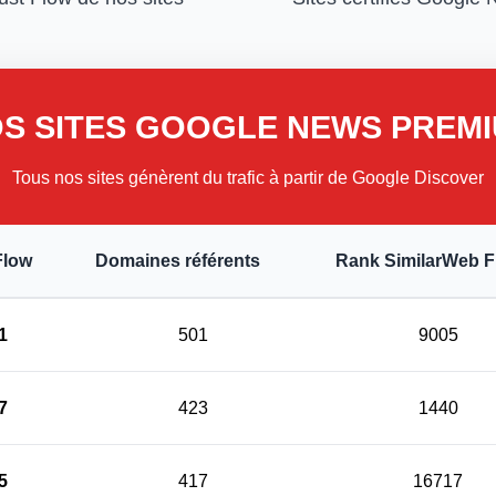
S SITES GOOGLE NEWS PREM
Tous nos sites génèrent du trafic à partir de Google Discover
Flow
Domaines référents
Rank SimilarWeb 
1
501
9005
7
423
1440
5
417
16717