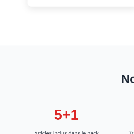
No
5+1
Articles inclus dans le pack
Tr