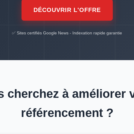
DÉCOUVRIR L'OFFRE
✅ Sites certifiés Google News - Indexation rapide garantie
 cherchez à améliorer 
référencement ?