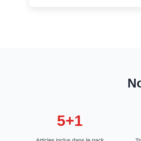
No
5+1
Articles inclus dans le pack
Tr