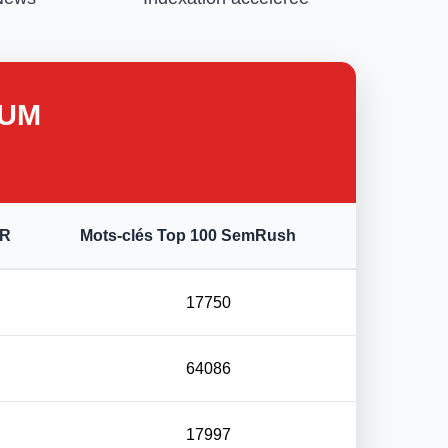
IUM
FR
Mots-clés Top 100 SemRush
17750
64086
17997