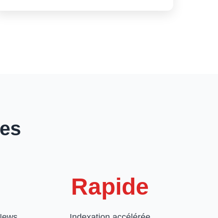
ues
Rapide
 News
Indexation accélérée