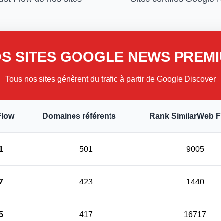
S SITES GOOGLE NEWS PREM
Tous nos sites génèrent du trafic à partir de Google Discover
Flow
Domaines référents
Rank SimilarWeb 
1
501
9005
7
423
1440
5
417
16717