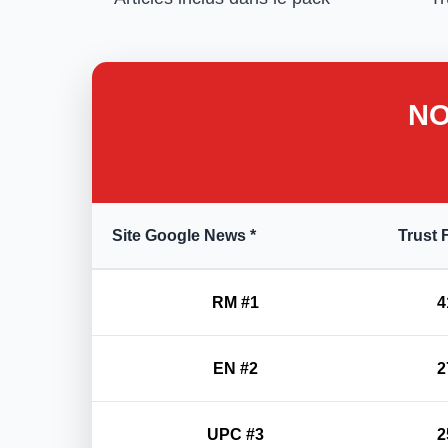
NO
Site Google News *
Trust 
RM #1
4
EN #2
2
UPC #3
2