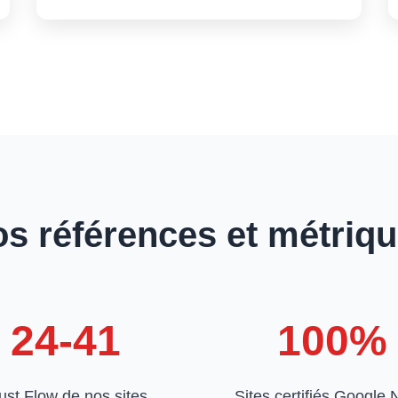
s références et métriq
24-41
100%
ust Flow de nos sites
Sites certifiés Google