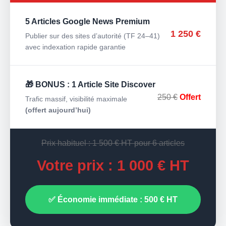
5 Articles Google News Premium
1 250 €
Publier sur des sites d’autorité (TF 24–41)
avec indexation rapide garantie
🎁 BONUS : 1 Article Site Discover
250 €
Offert
Trafic massif, visibilité maximale
(offert aujourd’hui)
Prix habituel : 1 500 € HT pour 6 articles
Votre prix : 1 000 € HT
✅ Économie immédiate : 500 € HT