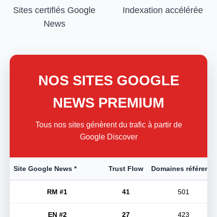
Sites certifiés Google
Indexation accélérée
News
NOS SITES GOOGLE
NEWS PREMIUM
Tous nos sites génèrent du trafic à partir de
Google Discover
Site Google News *
Trust Flow
Domaines référents
RM #1
41
501
EN #2
27
423