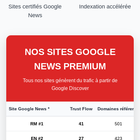
Sites certifiés Google
Indexation accélérée
News
NOS SITES GOOGLE
NEWS PREMIUM
Tous nos sites génèrent du trafic à partir de
Google Discover
Site Google News *
Trust Flow
Domaines référents
RM #1
41
501
EN #2
27
423