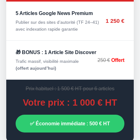
5 Articles Google News Premium
1 250 €
Publier sur des sites d’autorité (TF 24–41)
avec indexation rapide garantie
🎁 BONUS : 1 Article Site Discover
250 €
Offert
Trafic massif, visibilité maximale
(offert aujourd’hui)
Prix habituel : 1 500 € HT pour 6 articles
Votre prix : 1 000 € HT
✅ Économie immédiate : 500 € HT