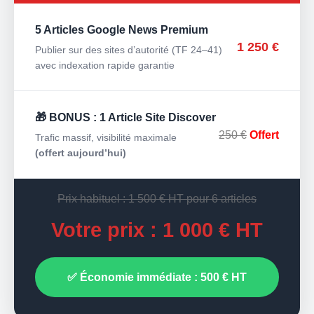
5 Articles Google News Premium
1 250 €
Publier sur des sites d’autorité (TF 24–41)
avec indexation rapide garantie
🎁 BONUS : 1 Article Site Discover
250 €
Offert
Trafic massif, visibilité maximale
(offert aujourd’hui)
Prix habituel : 1 500 € HT pour 6 articles
Votre prix : 1 000 € HT
✅ Économie immédiate : 500 € HT