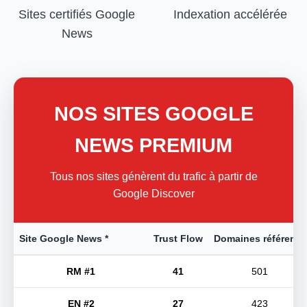
Sites certifiés Google
Indexation accélérée
News
NOS SITES GOOGLE
NEWS PREMIUM
Tous nos sites génèrent du trafic à partir de
Google Discover
Site Google News *
Trust Flow
Domaines référents
RM #1
41
501
EN #2
27
423