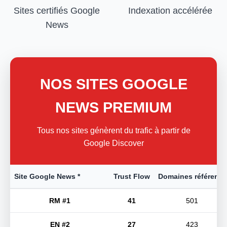
Sites certifiés Google
Indexation accélérée
News
NOS SITES GOOGLE
NEWS PREMIUM
Tous nos sites génèrent du trafic à partir de
Google Discover
Site Google News *
Trust Flow
Domaines référents
RM #1
41
501
EN #2
27
423