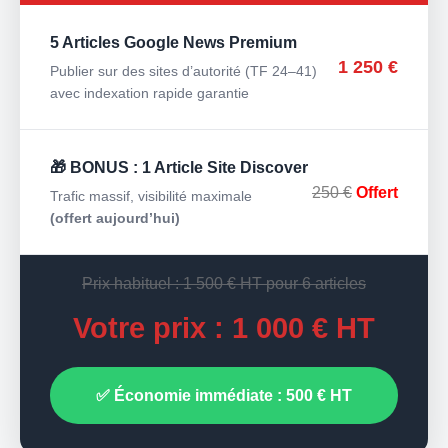
5 Articles Google News Premium
1 250 €
Publier sur des sites d’autorité (TF 24–41)
avec indexation rapide garantie
🎁 BONUS : 1 Article Site Discover
250 €
Offert
Trafic massif, visibilité maximale
(offert aujourd’hui)
Prix habituel : 1 500 € HT pour 6 articles
Votre prix : 1 000 € HT
✅ Économie immédiate : 500 € HT