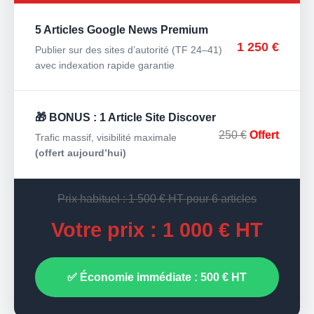
5 Articles Google News Premium
1 250 €
Publier sur des sites d’autorité (TF 24–41)
avec indexation rapide garantie
🎁 BONUS : 1 Article Site Discover
250 €
Offert
Trafic massif, visibilité maximale
(offert aujourd’hui)
Prix habituel : 1 500 € HT pour 6 articles
Votre prix : 1 000 € HT
✅ Économie immédiate : 500 € HT