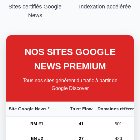
Sites certifiés Google
Indexation accélérée
News
NOS SITES GOOGLE
NEWS PREMIUM
Tous nos sites génèrent du trafic à partir de
Google Discover
Site Google News *
Trust Flow
Domaines référents
RM #1
41
501
EN #2
27
423