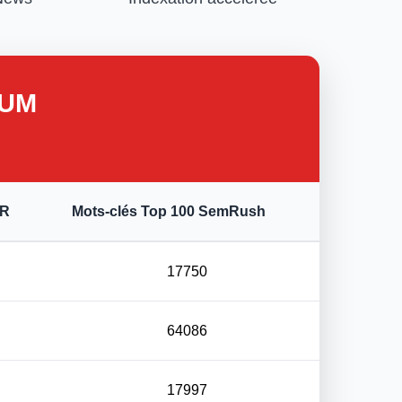
IUM
FR
Mots-clés Top 100 SemRush
17750
64086
17997