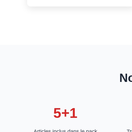
No
5+1
Articles inclus dans le pack
Tr