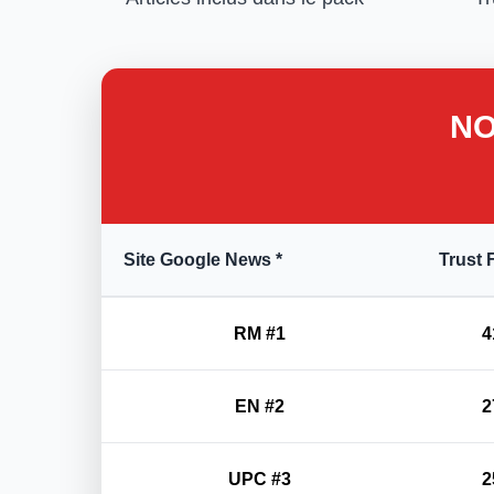
NO
Site Google News *
Trust 
RM #1
4
EN #2
2
UPC #3
2