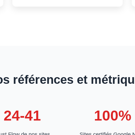
s références et métriq
24-41
100%
ust Flow de nos sites
Sites certifiés Google