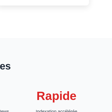
ues
Rapide
 News
Indexation accélérée