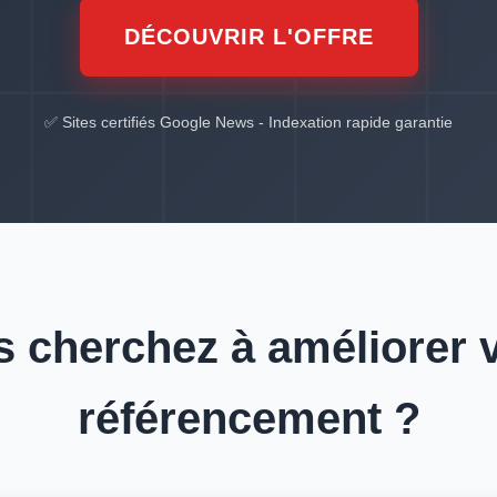
DÉCOUVRIR L'OFFRE
✅ Sites certifiés Google News - Indexation rapide garantie
 cherchez à améliorer 
référencement ?