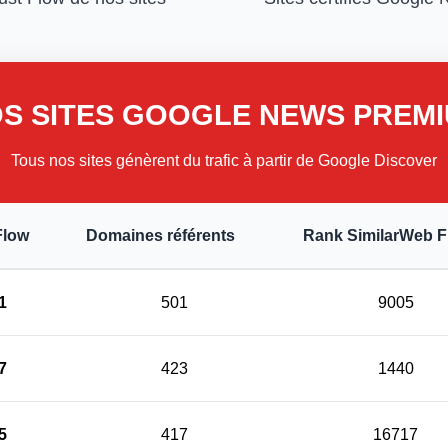
S SITES GOOGLE NEWS PREM
Tous nos sites génèrent du trafic à partir de Google Discover
Flow
Domaines référents
Rank SimilarWeb 
1
501
9005
7
423
1440
5
417
16717