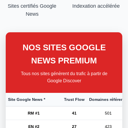
Sites certifiés Google
Indexation accélérée
News
NOS SITES GOOGLE
NEWS PREMIUM
Tous nos sites génèrent du trafic à partir de
Google Discover
Site Google News *
Trust Flow
Domaines référents
RM #1
41
501
EN #2
27
423