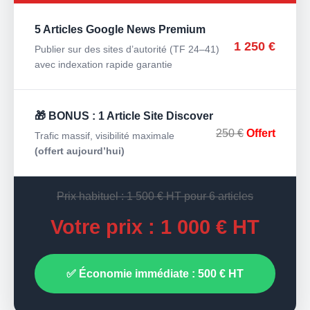
5 Articles Google News Premium
1 250 €
Publier sur des sites d’autorité (TF 24–41)
avec indexation rapide garantie
🎁 BONUS : 1 Article Site Discover
250 €
Offert
Trafic massif, visibilité maximale
(offert aujourd’hui)
Prix habituel : 1 500 € HT pour 6 articles
Votre prix : 1 000 € HT
✅ Économie immédiate : 500 € HT