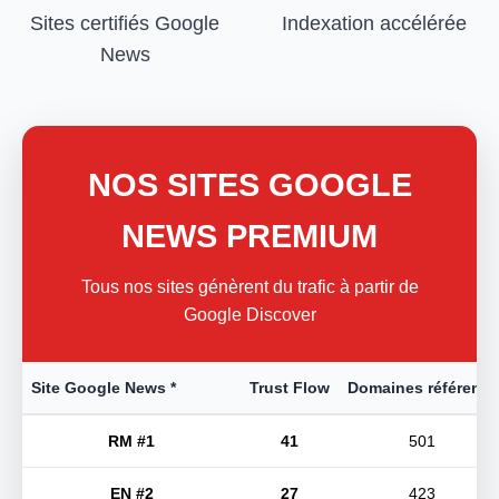
Sites certifiés Google
Indexation accélérée
News
NOS SITES GOOGLE
NEWS PREMIUM
Tous nos sites génèrent du trafic à partir de
Google Discover
Site Google News *
Trust Flow
Domaines référents
RM #1
41
501
EN #2
27
423