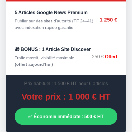
5 Articles Google News Premium
1 250 €
Publier sur des sites d’autorité (TF 24–41)
avec indexation rapide garantie
🎁 BONUS : 1 Article Site Discover
250 €
Offert
Trafic massif, visibilité maximale
(offert aujourd’hui)
Prix habituel : 1 500 € HT pour 6 articles
Votre prix : 1 000 € HT
✅ Économie immédiate : 500 € HT