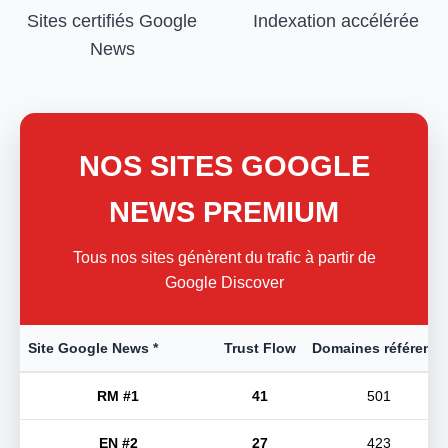
Sites certifiés Google
Indexation accélérée
News
NOS SITES GOOGLE
NEWS PREMIUM
Tous nos sites génèrent du trafic à partir de
Google Discover
Site Google News *
Trust Flow
Domaines référents
RM #1
41
501
EN #2
27
423