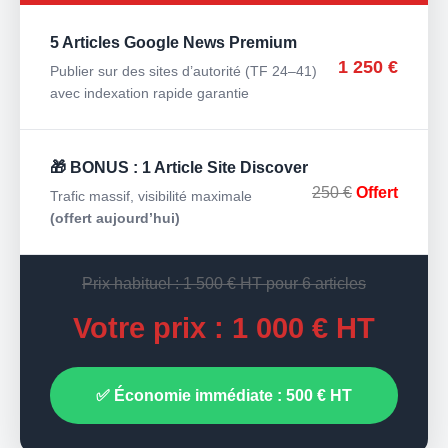
5 Articles Google News Premium
1 250 €
Publier sur des sites d’autorité (TF 24–41)
avec indexation rapide garantie
🎁 BONUS : 1 Article Site Discover
250 €
Offert
Trafic massif, visibilité maximale
(offert aujourd’hui)
Prix habituel : 1 500 € HT pour 6 articles
Votre prix : 1 000 € HT
✅ Économie immédiate : 500 € HT