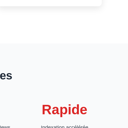
ues
Rapide
 News
Indexation accélérée