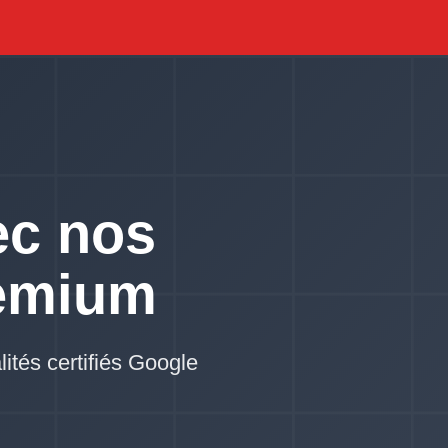
ec nos
emium
lités certifiés Google