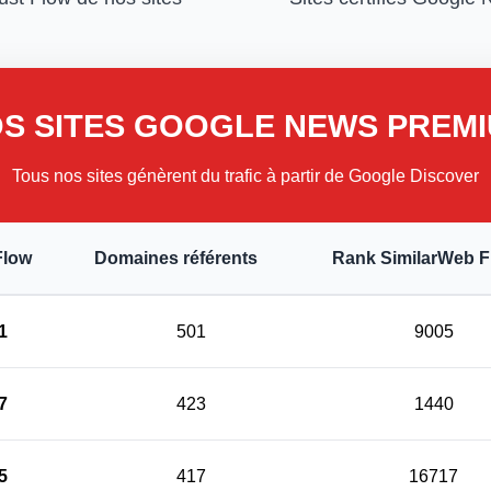
S SITES GOOGLE NEWS PREM
Tous nos sites génèrent du trafic à partir de Google Discover
Flow
Domaines référents
Rank SimilarWeb 
1
501
9005
7
423
1440
5
417
16717