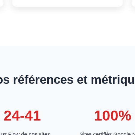
s références et métriq
24-41
100%
ust Flow de nos sites
Sites certifiés Google