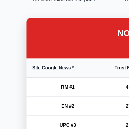
NO
Site Google News *
Trust 
RM #1
4
EN #2
2
UPC #3
2