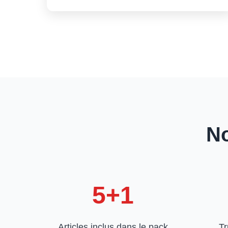
No
5+1
Articles inclus dans le pack
Tr