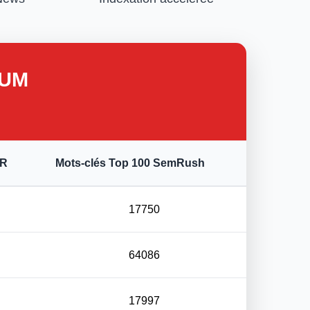
IUM
FR
Mots-clés Top 100 SemRush
17750
64086
17997