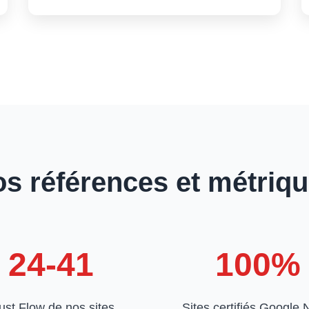
s références et métriq
24-41
100%
ust Flow de nos sites
Sites certifiés Google