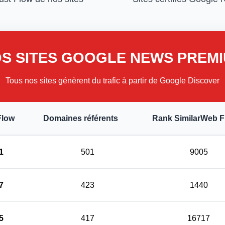
S SITES GOOGLE NEWS PREM
Tous nos sites génèrent du trafic à partir de Google Discover
Flow
Domaines référents
Rank SimilarWeb 
1
501
9005
7
423
1440
5
417
16717