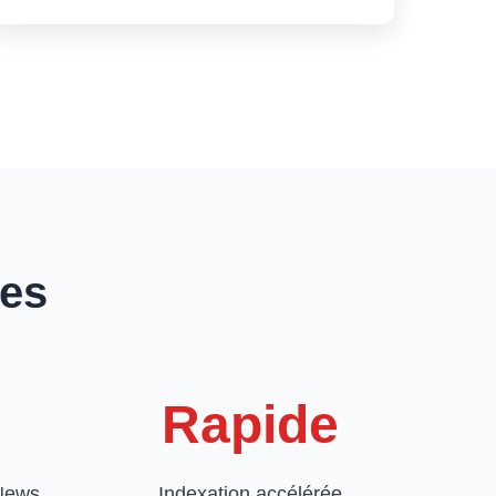
ues
Rapide
 News
Indexation accélérée