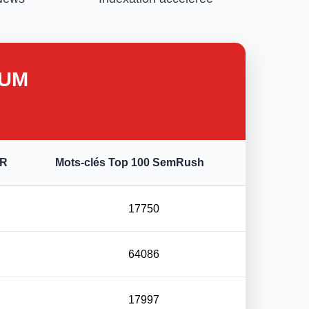
IUM
FR
Mots-clés Top 100 SemRush
17750
64086
17997