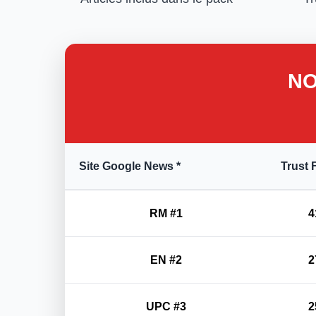
NO
Site Google News *
Trust 
RM #1
4
EN #2
2
UPC #3
2