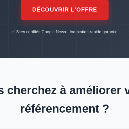
DÉCOUVRIR L'OFFRE
✅ Sites certifiés Google News - Indexation rapide garantie
 cherchez à améliorer 
référencement ?