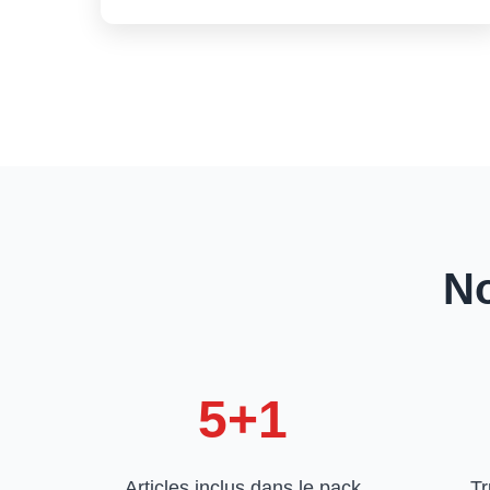
No
5+1
Articles inclus dans le pack
Tr