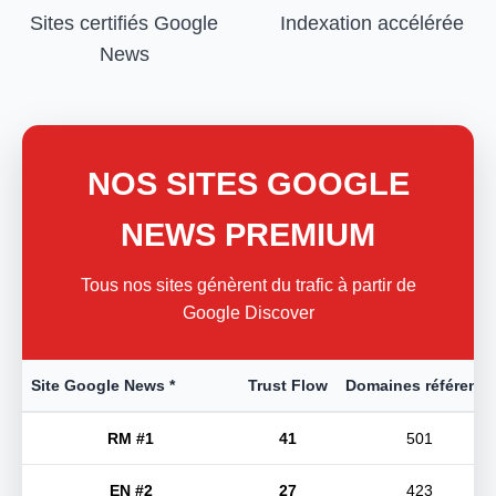
Sites certifiés Google
Indexation accélérée
News
NOS SITES GOOGLE
NEWS PREMIUM
Tous nos sites génèrent du trafic à partir de
Google Discover
Site Google News *
Trust Flow
Domaines référents
RM #1
41
501
EN #2
27
423