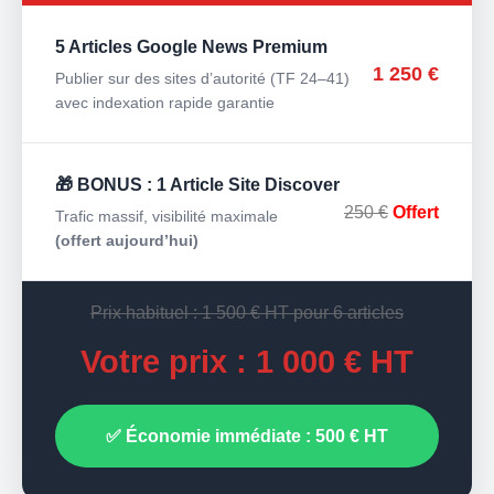
5 Articles Google News Premium
1 250 €
Publier sur des sites d’autorité (TF 24–41)
avec indexation rapide garantie
🎁 BONUS : 1 Article Site Discover
250 €
Offert
Trafic massif, visibilité maximale
(offert aujourd’hui)
Prix habituel : 1 500 € HT pour 6 articles
Votre prix : 1 000 € HT
✅ Économie immédiate : 500 € HT